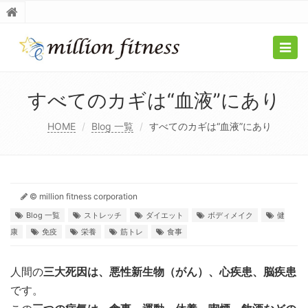
Togg
navig
すべてのカギは“血液”にあり
HOME
Blog 一覧
すべてのカギは“血液”にあり
© million fitness corporation
Blog 一覧
ストレッチ
ダイエット
ボディメイク
健
康
免疫
栄養
筋トレ
食事
人間の
三大死因は、悪性新生物（がん）、心疾患、脳疾患
です。