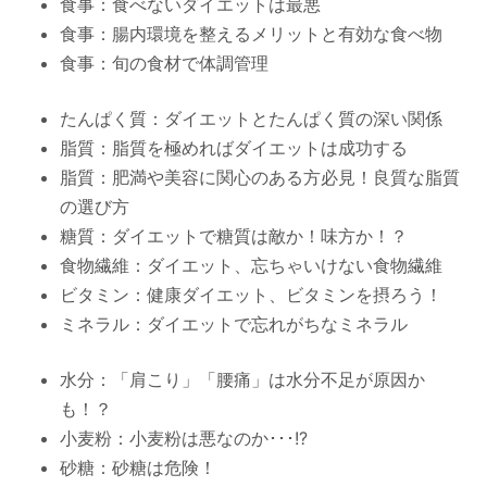
食事：
食べないダイエットは最悪
食事：
腸内環境を整えるメリットと有効な食べ物
食事：
旬の食材で体調管理
たんぱく質：
ダイエットとたんぱく質の深い関係
脂質：
脂質を極めればダイエットは成功する
脂質：
肥満や美容に関心のある方必見！良質な脂質
の選び方
糖質：
ダイエットで糖質は敵か！味方か！？
食物繊維：
ダイエット、忘ちゃいけない食物繊維
ビタミン：
健康ダイエット、ビタミンを摂ろう！
ミネラル：
ダイエットで忘れがちなミネラル
水分：
「肩こり」「腰痛」は水分不足が原因か
も！？
小麦粉：
小麦粉は悪なのか･･･!?
砂糖：
砂糖は危険！