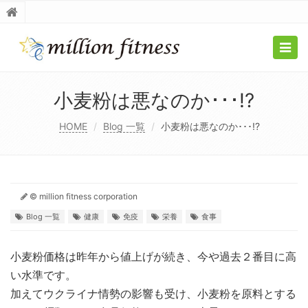
Togg
navig
小麦粉は悪なのか･･･!?
HOME
Blog 一覧
小麦粉は悪なのか･･･!?
© million fitness corporation
Blog 一覧
健康
免疫
栄養
食事
小麦粉価格は昨年から値上げが続き、今や過去２番目に高
い水準です。
加えてウクライナ情勢の影響も受け、小麦粉を原料とする