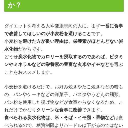
か？
ダイエットを考える人や健康志向の人に、まず
一番に食事
で改善してほしいのが小麦粉を避けること
です。
小麦粉を
避けた方が良い理由は、栄養素がほとんどない炭
水化物
だからです。
どうせ
炭水化物でカロリーを摂取するのであれば、ビタミ
ンやミネラルなどの栄養素の豊富な玄米やイモなど
を選ぶ
ことをおススメします。
小麦粉を避けるだけで、お好み焼きやたこ焼きなどの粉も
の、パンやケーキなどの洋菓子、パスタやうどんの麺類、
パン粉を使用した揚げ物などが食事からなくなるため、こ
れだけでかなり
クリーンな食事に改善
できます。
食べられる炭水化物は、米・そば・イモ類・果物など
は食
べられるので、糖質制限よりハードルは下がるのではない