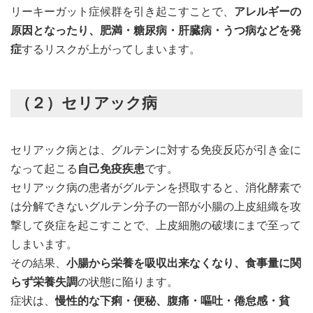
リーキーガット症候群を引き起こすことで、
アレルギーの
原因となったり、肥満・糖尿病・肝臓病・うつ病などを発
症
するリスクが上がってしまいます。
（２）セリアック病
セリアック病とは、グルテンに対する免疫反応が引き金に
なって起こる
自己免疫疾患
です。
セリアック病の患者がグルテンを摂取すると、消化酵素で
は分解できないグルテン分子の一部が小腸の上皮組織を攻
撃して炎症を起こすことで、上皮細胞の破壊にまで至って
しまいます。
その結果、
小腸から栄養を吸収出来なくなり、食事量に関
らず栄養失調
の状態に陥ります。
症状は、
慢性的な下痢・便秘、腹痛・嘔吐・倦怠感・貧