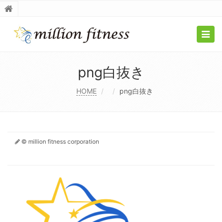
Togg
navig
png白抜き
HOME
png白抜き
© million fitness corporation