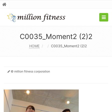
Togg
navig
C0035_Moment2 (2)2
HOME
C0035_Moment2 (2)2
© million fitness corporation