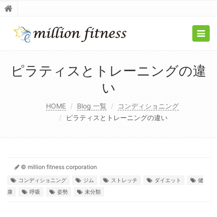
Togg
navig
ピラティスとトレーニングの違
い
HOME
Blog 一覧
コンディショニング
ピラティスとトレーニングの違い
© million fitness corporation
コンディショニング
ジム
ストレッチ
ダイエット
健
康
呼吸
姿勢
未分類