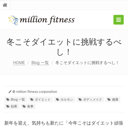
Togg
navig
冬こそダイエットに挑戦するべ
し！
HOME
Blog 一覧
冬こそダイエットに挑戦するべし！
© million fitness corporation
Blog 一覧
ダイエット
ホルモン
ボディメイク
健康
効果
食事
新年を迎え、気持ちも新たに「今年こそはダイエット頑張