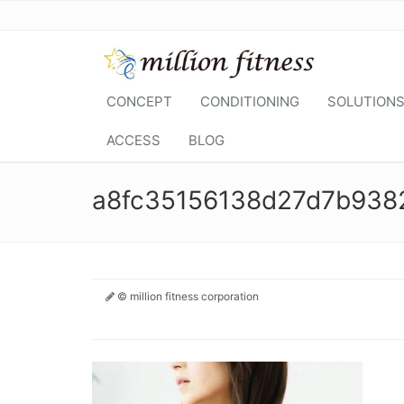
CONCEPT
CONDITIONING
SOLUTION
ACCESS
BLOG
a8fc35156138d27d7b938
© million fitness corporation