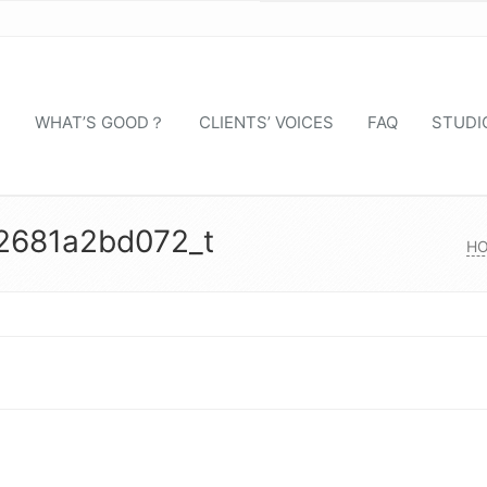
S
WHAT’S GOOD？
CLIENTS’ VOICES
FAQ
STUDI
2681a2bd072_t
H