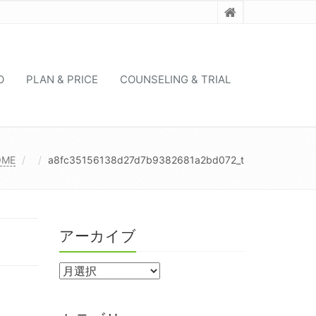
O
PLAN & PRICE
COUNSELING & TRIAL
OME
a8fc35156138d27d7b9382681a2bd072_t
アーカイブ