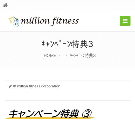
Togg
navig
ｷｬﾝﾍﾟｰﾝ特典3
HOME
ｷｬﾝﾍﾟｰﾝ特典3
© million fitness corporation