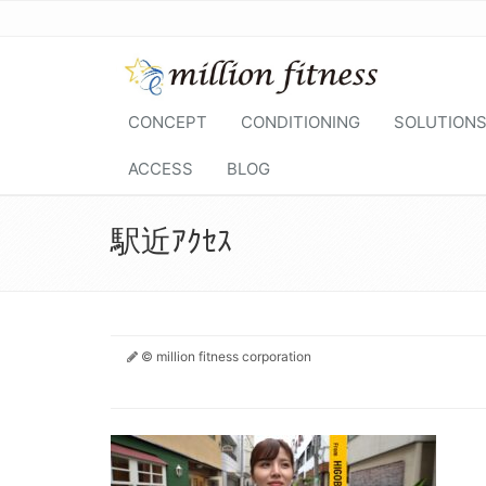
CONCEPT
CONDITIONING
SOLUTION
ACCESS
BLOG
駅近ｱｸｾｽ
© million fitness corporation