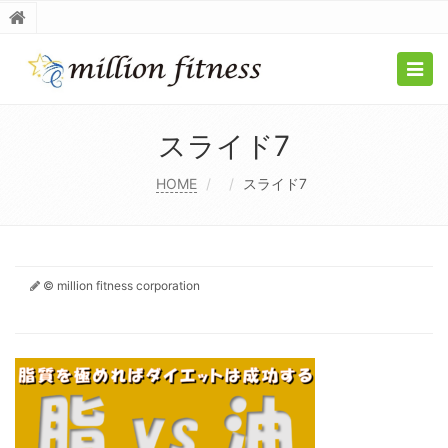
Togg
navig
スライド7
HOME
スライド7
© million fitness corporation