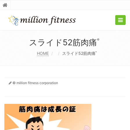
Togg
navig
スライド52筋肉痛ﾟ
HOME
スライド52筋肉痛ﾟ
© million fitness corporation