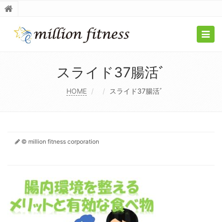
Togg
navig
スライド37腸活ﾞ
HOME
スライド37腸活ﾞ
© million fitness corporation