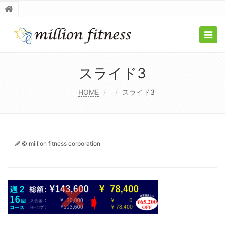
Togg
navig
スライド3
HOME
スライド3
© million fitness corporation