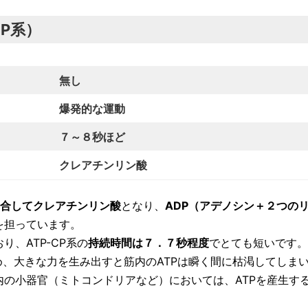
P系）
無
し
爆発的な運動
７～８秒ほど
クレアチンリン酸
合してクレアチンリン酸
となり、
ADP（アデノシン＋２つの
を担っています。
、ATP-CP系の
持続時間は７．７秒程度
でとても短いです。
め、大きな力を生み出すと筋内のATPは瞬く間に枯渇してしま
の小器官（ミトコンドリアなど）においては、ATPを産生す