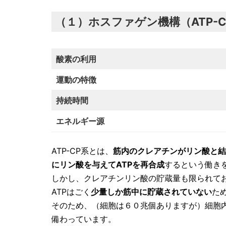
（１）ホスファゲン機構（ATP-C
酸素の利用
運動の特徴
持続時間
エネルギー源
ATP-CP系とは、
筋内のクレアチンがリン酸と結
にリン酸を与えてATPを再合成
するという働き
しかし、クレアチンリン酸の貯蔵量も限られており
ATPはごく
少量しか筋中に貯蔵されていない
た
そのため、（細胞は６０兆個ありますが）細胞内
備わっています。