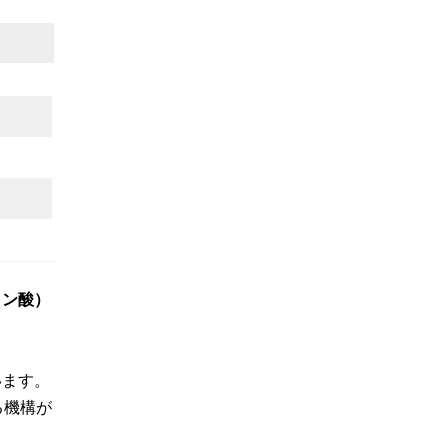
リン酸）
います。
る機構が